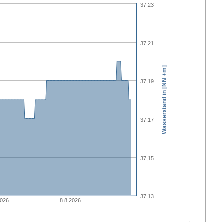
37,23
37,21
Wasserstand in [NN +m]
37,19
37,17
37,15
37,13
2026
8.8.2026