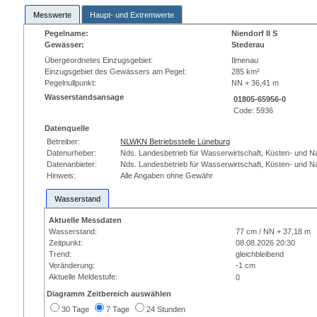
Messwerte
Haupt- und Extremwerte
Pegelname:
Niendorf II S
Gewässer:
Stederau
Übergeordnetes Einzugsgebiet:
Ilmenau
Einzugsgebiet des Gewässers am Pegel:
285 km²
Pegelnullpunkt:
NN + 36,41 m
Wasserstandsansage
01805-65956-0
Code:
5936
Datenquelle
Betreiber:
NLWKN Betriebsstelle Lüneburg
Datenurheber:
Nds. Landesbetrieb für Wasserwirtschaft, Küsten- und N
Datenanbieter:
Nds. Landesbetrieb für Wasserwirtschaft, Küsten- und N
Hinweis:
Alle Angaben ohne Gewähr
Wasserstand
Aktuelle Messdaten
Wasserstand:
77 cm / NN + 37,18 m
Zeitpunkt:
08.08.2026 20:30
Trend:
gleichbleibend
Veränderung:
-1 cm
Aktuelle Meldestufe:
0
Diagramm Zeitbereich auswählen
30 Tage
7 Tage
24 Stunden