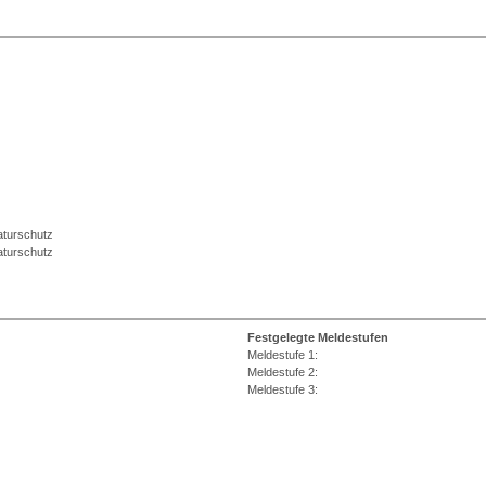
aturschutz
aturschutz
Festgelegte Meldestufen
Meldestufe 1:
Meldestufe 2:
Meldestufe 3: