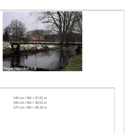
140 cm / NN + 37,81 m
160 cm / NN + 38,01 m
175 cm / NN + 38,16 m