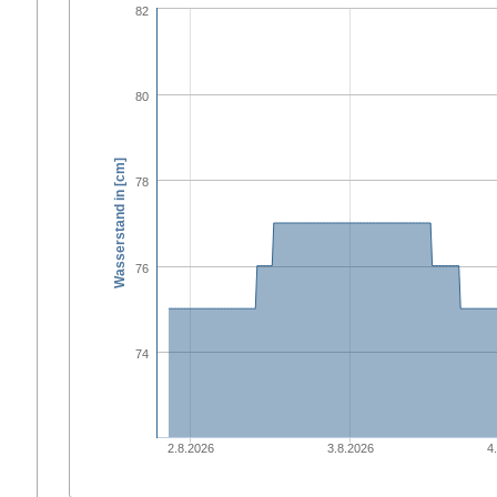
82
80
Wasserstand in [cm]
78
76
74
2.8.2026
3.8.2026
4