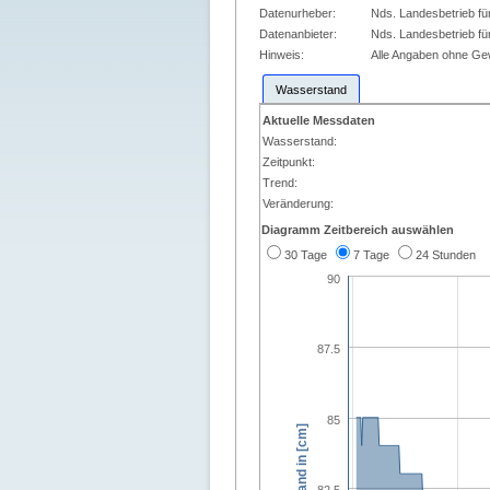
Datenurheber:
Nds. Landesbetrieb fü
Datenanbieter:
Nds. Landesbetrieb fü
Hinweis:
Alle Angaben ohne G
Wasserstand
Aktuelle Messdaten
Wasserstand:
Zeitpunkt:
Trend:
Veränderung:
Diagramm Zeitbereich auswählen
30 Tage
7 Tage
24 Stunden
90
87.5
85
Wasserstand in [cm]