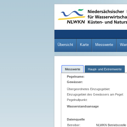
Übersicht
Karte
Messwerte
War
Messwerte
Haupt- und Extremwerte
Pegelname:
Gewässer:
Übergeordnetes Einzugsgebiet:
Einzugsgebiet des Gewässers am Pegel:
Pegelnullpunkt:
Wasserstandsansage
Datenquelle
Betreiber:
NLWKN Betriebsstelle