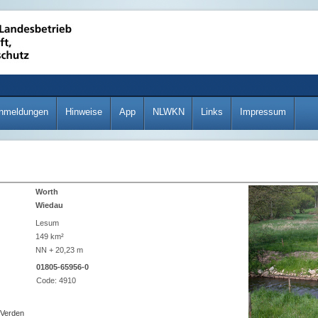
nmeldungen
Hinweise
App
NLWKN
Links
Impressum
Worth
Wiedau
Lesum
149 km²
NN + 20,23 m
01805-65956-0
Code:
4910
 Verden