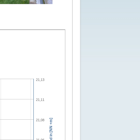
21,13
21,11
Wasserstand in [NN +m]
21,08