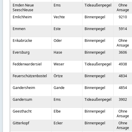
Emden Neue
Ems
Tideaußenpegel
Ohne
Seeschleuse
Ansage
Emlichheim
Vechte
Binnenpegel
9210
Emmen
Este
Binnenpegel
5914
Erikabrücke
Oder
Binnenpegel
Ohne
Ansage
Eversburg
Hase
Binnenpegel
3606
Fedderwardersiel
Weser
Tideaußenpegel
4938
Feuerschützenbostel
Örtze
Binnenpegel
4834
Gandersheim
Gande
Binnenpegel
4854
Gandersum
Ems
Tideaußenpegel
3902
Geesthacht
Elbe
Binnenpegel
Ohne
Ansage
Gitterkopf
Ecker
Binnenpegel
Ohne
Ansage