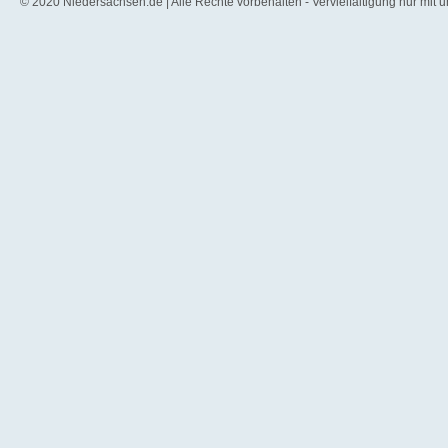
© 2020 Niedersachsen.de | Alle Rechte vorbehalten - Vervielfältigung nur mit 