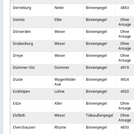
Derneburg
Nette
Binnenpegel
4863
Dömitz
Elbe
Binnenpegel
Ohne
Ansage
Dörverden
Weser
Binnenpegel
Ohne
Ansage
Drakenburg
Weser
Binnenpegel
Ohne
Ansage
Dreye
Weser
Binnenpegel
Ohne
Ansage
Dümmer-Ost
Dümmer
Binnenpegel
4919
Düste
Wagenfelder
Binnenpegel
4924
Aue
Eickhöpen
Lohne
Binnenpegel
4920
Eitze
Aller
Binnenpegel
Ohne
Ansage
Elsfleth
Weser
Tideaußenpegel
Ohne
Ansage
Elvershausen
Rhume
Binnenpegel
4850