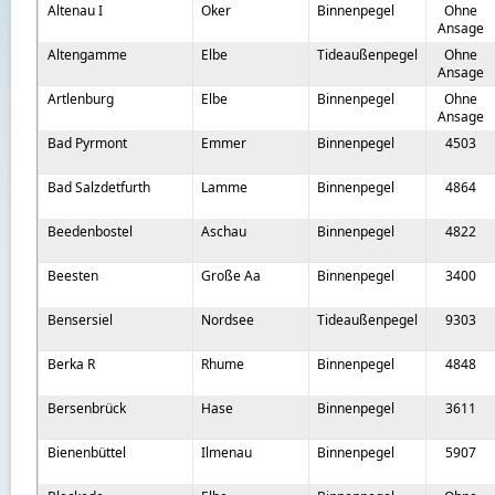
Altenau I
Oker
Binnenpegel
Ohne
Ansage
Altengamme
Elbe
Tideaußenpegel
Ohne
Ansage
Artlenburg
Elbe
Binnenpegel
Ohne
Ansage
Bad Pyrmont
Emmer
Binnenpegel
4503
Bad Salzdetfurth
Lamme
Binnenpegel
4864
Beedenbostel
Aschau
Binnenpegel
4822
Beesten
Große Aa
Binnenpegel
3400
Bensersiel
Nordsee
Tideaußenpegel
9303
Berka R
Rhume
Binnenpegel
4848
Bersenbrück
Hase
Binnenpegel
3611
Bienenbüttel
Ilmenau
Binnenpegel
5907