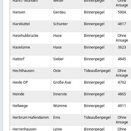
Hann.- Münden
Weser
Binnenpegel
Ohne
Ansage
Hansen
Gerdau
Binnenpegel
5904
Harxbüttel
Schunter
Binnenpegel
4817
Hasehubbrücke
Hase
Binnenpegel
Ohne
Ansage
Haselünne
Hase
Binnenpegel
3623
Hattorf
Sieber
Binnenpegel
4845
Hechthausen
Oste
Tideaußenpegel
Ohne
Ansage
Heide OP
Große Aue
Binnenpegel
4702
Heinde
Innerste
Binnenpegel
4865
Hellwege
Wümme
Binnenpegel
4911
Herbrum Hafendamm
Ems
Tideaußenpegel
Ohne
Ansage
Herrenhausen
Leine
Binnenpegel
Ohne