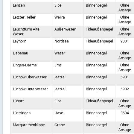
Lenzen
Elbe
Binnenpegel
Ohne
Ansage
Letzter Heller
Werra
Binnenpegel
Ohne
Ansage
Leuchtturm Alte
Außenweser
Tideaußenpegel
Ohne
Weser
Ansage
Leyhörn
Nordsee
Tideaußenpegel
9301
Liebenau
Weser
Binnenpegel
Ohne
Ansage
Lingen-Darme
Ems
Binnenpegel
Ohne
Ansage
Lüchow Oberwasser
Jeetzel
Binnenpegel
5901
Lüchow Unterwasser
Jeetzel
Binnenpegel
5902
Lühort
Elbe
Tideaußenpegel
Ohne
Ansage
Lüstringen
Hase
Binnenpegel
3604
Margarethenklippe
Grane
Binnenpegel
Ohne
Ansage