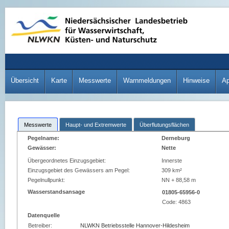
Übersicht
Karte
Messwerte
Warnmeldungen
Hinweise
A
Messwerte
Haupt- und Extremwerte
Überflutungsflächen
Pegelname:
Derneburg
Gewässer:
Nette
Übergeordnetes Einzugsgebiet:
Innerste
Einzugsgebiet des Gewässers am Pegel:
309 km²
Pegelnullpunkt:
NN + 88,58 m
Wasserstandsansage
01805-65956-0
Code:
4863
Datenquelle
Betreiber:
NLWKN Betriebsstelle Hannover-Hildesheim