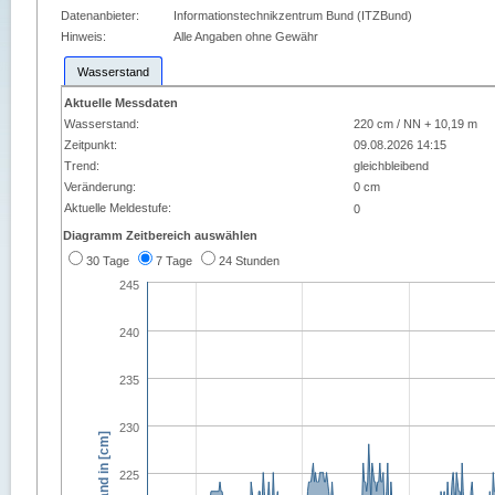
Datenanbieter:
Informationstechnikzentrum Bund (ITZBund)
Hinweis:
Alle Angaben ohne Gewähr
Wasserstand
Aktuelle Messdaten
Wasserstand:
220 cm / NN + 10,19 m
Zeitpunkt:
09.08.2026 14:15
Trend:
gleichbleibend
Veränderung:
0 cm
Aktuelle Meldestufe:
0
Diagramm Zeitbereich auswählen
30 Tage
7 Tage
24 Stunden
245
240
235
230
225