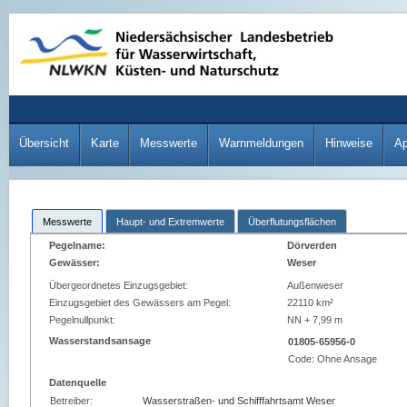
Übersicht
Karte
Messwerte
Warnmeldungen
Hinweise
A
Messwerte
Haupt- und Extremwerte
Überflutungsflächen
Pegelname:
Dörverden
Gewässer:
Weser
Übergeordnetes Einzugsgebiet:
Außenweser
Einzugsgebiet des Gewässers am Pegel:
22110 km²
Pegelnullpunkt:
NN + 7,99 m
Wasserstandsansage
01805-65956-0
Code:
Ohne Ansage
Datenquelle
Betreiber:
Wasserstraßen- und Schifffahrtsamt Weser