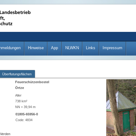
nmeldungen
Hinweise
App
NLWKN
Links
Impressum
Überflutungsflächen
Feuerschützenbostel
Örtze
Aller
738 km²
NN + 39,94 m
01805-65956-0
Code:
4834
 Verden