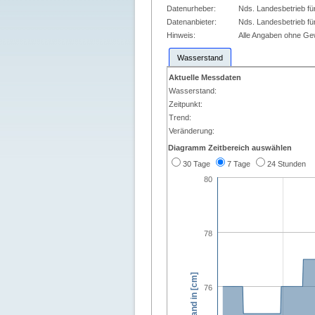
Datenurheber:
Nds. Landesbetrieb fü
Datenanbieter:
Nds. Landesbetrieb fü
Hinweis:
Alle Angaben ohne G
Wasserstand
Aktuelle Messdaten
Wasserstand:
Zeitpunkt:
Trend:
Veränderung:
Diagramm Zeitbereich auswählen
30 Tage
7 Tage
24 Stunden
80
78
Wasserstand in [cm]
76