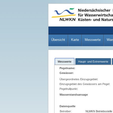
Übersicht
Karte
Messwerte
War
Messwerte
Haupt- und Extremwerte
Pegelname:
Gewässer:
Übergeordnetes Einzugsgebiet:
Einzugsgebiet des Gewässers am Pegel:
Pegelnullpunkt:
Wasserstandsansage
Datenquelle
Betreiber:
NLWKN Betriebsstelle