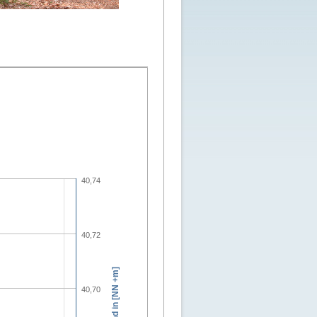
40,74
40,72
Wasserstand in [NN +m]
40,70