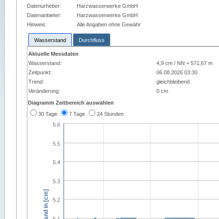
Datenurheber:
Harzwasserwerke GmbH
Datenanbieter:
Harzwasserwerke GmbH
Hinweis:
Alle Angaben ohne Gewähr
Wasserstand
Durchfluss
Aktuelle Messdaten
Wasserstand:
4,9 cm / NN + 571,67 m
Zeitpunkt:
06.08.2026 03:30
Trend:
gleichbleibend
Veränderung:
0 cm
Diagramm Zeitbereich auswählen
30 Tage
7 Tage
24 Stunden
5.6
5.5
5.4
5.3
Wasserstand in [cm]
5.2