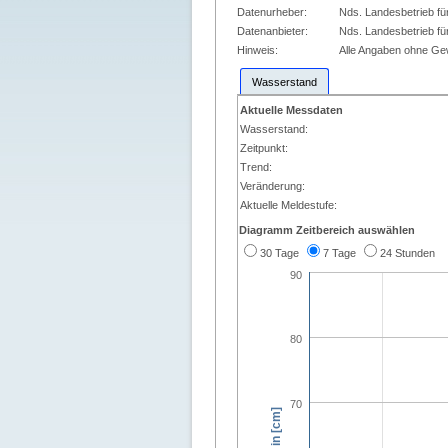
Datenurheber:
Nds. Landesbetrieb fü
Datenanbieter:
Nds. Landesbetrieb fü
Hinweis:
Alle Angaben ohne G
Wasserstand
Aktuelle Messdaten
Wasserstand:
Zeitpunkt:
Trend:
Veränderung:
Aktuelle Meldestufe:
Diagramm Zeitbereich auswählen
30 Tage
7 Tage
24 Stunden
90
80
70