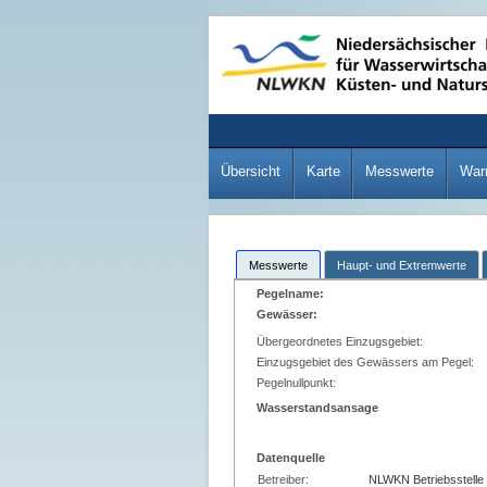
Übersicht
Karte
Messwerte
War
Messwerte
Haupt- und Extremwerte
Pegelname:
Gewässer:
Übergeordnetes Einzugsgebiet:
Einzugsgebiet des Gewässers am Pegel:
Pegelnullpunkt:
Wasserstandsansage
Datenquelle
Betreiber:
NLWKN Betriebsstelle