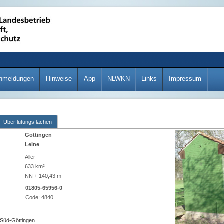
nmeldungen
Hinweise
App
NLWKN
Links
Impressum
Überflutungsflächen
Göttingen
Leine
Aller
633 km²
NN + 140,43 m
01805-65956-0
Code:
4840
 Süd-Göttingen