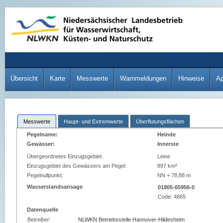
Übersicht
Karte
Messwerte
Warnmeldungen
Hinweise
A
Messwerte
Haupt- und Extremwerte
Überflutungsflächen
Pegelname:
Heinde
Gewässer:
Innerste
Übergeordnetes Einzugsgebiet:
Leine
Einzugsgebiet des Gewässers am Pegel:
897 km²
Pegelnullpunkt:
NN + 78,88 m
Wasserstandsansage
01805-65956-0
Code:
4865
Datenquelle
Betreiber:
NLWKN Betriebsstelle Hannover-Hildesheim