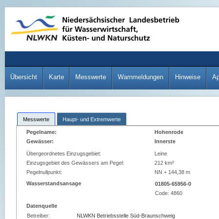
Übersicht
Karte
Messwerte
Warnmeldungen
Hinweise
A
Messwerte
Haupt- und Extremwerte
Pegelname:
Hohenrode
Gewässer:
Innerste
Übergeordnetes Einzugsgebiet:
Leine
Einzugsgebiet des Gewässers am Pegel:
212 km²
Pegelnullpunkt:
NN + 144,38 m
Wasserstandsansage
01805-65956-0
Code:
4860
Datenquelle
Betreiber:
NLWKN Betriebsstelle Süd-Braunschweig