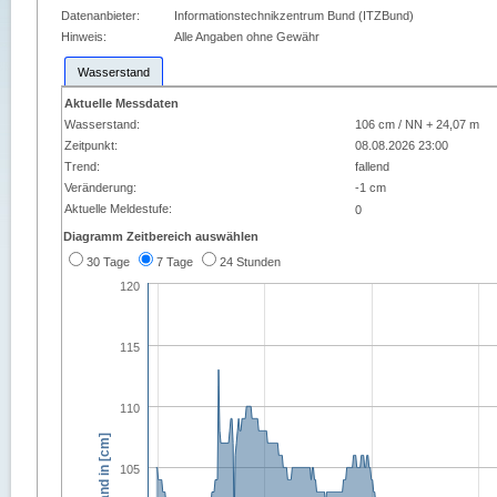
Datenanbieter:
Informationstechnikzentrum Bund (ITZBund)
Hinweis:
Alle Angaben ohne Gewähr
Wasserstand
Aktuelle Messdaten
Wasserstand:
106 cm / NN + 24,07 m
Zeitpunkt:
08.08.2026 23:00
Trend:
fallend
Veränderung:
-1 cm
Aktuelle Meldestufe:
0
Diagramm Zeitbereich auswählen
30 Tage
7 Tage
24 Stunden
120
115
110
105