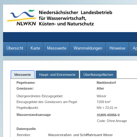
Übersicht
Karte
Messwerte
Warnmeldungen
Hinweise
A
Messwerte
Haupt- und Extremwerte
Überflutungsflächen
Pegelname:
Marklendorf
Gewässer:
Aller
Übergeordnetes Einzugsgebiet:
Weser
Einzugsgebiet des Gewässers am Pegel:
7209 km²
Pegelnullpunkt:
NN + 23,01 m
Wasserstandsansage
01805-65956-0
Code:
Ohne Ansage
Datenquelle
Betreiber:
Wasserstraßen- und Schifffahrtsamt Weser