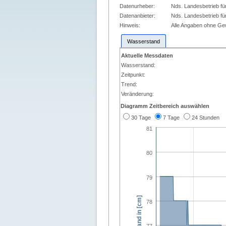
Datenurheber:
Nds. Landesbetrieb fü
Datenanbieter:
Nds. Landesbetrieb fü
Hinweis:
Alle Angaben ohne G
Wasserstand
Aktuelle Messdaten
Wasserstand:
Zeitpunkt:
Trend:
Veränderung:
Diagramm Zeitbereich auswählen
30 Tage
7 Tage
24 Stunden
81
80
79
Wasserstand in [cm]
78