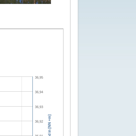
36,95
36,94
36,93
Wasserstand in [NN +m]
36,92