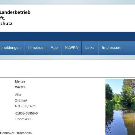
nmeldungen
Hinweise
App
NLWKN
Links
Impressum
Meitze
Wietze
Aller
242 km²
NN + 36,14 m
01805-65956-0
Code:
4835
 Hannover-Hildesheim