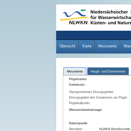
Übersicht
Karte
Messwerte
War
Messwerte
Haupt- und Extremwerte
Pegelname:
Gewässer:
Übergeordnetes Einzugsgebiet:
Einzugsgebiet des Gewässers am Pegel:
Pegelnullpunkt:
Wasserstandsansage
Datenquelle
Betreiber:
NLWKN Betriebsstelle