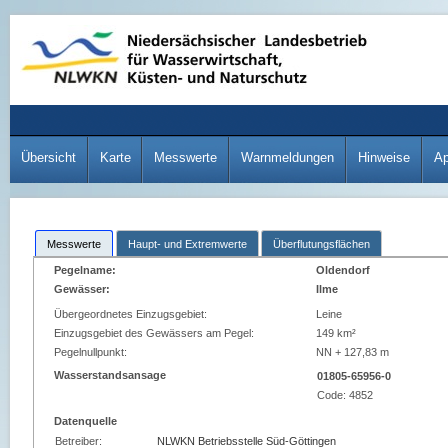
Übersicht
Karte
Messwerte
Warnmeldungen
Hinweise
A
Messwerte
Haupt- und Extremwerte
Überflutungsflächen
Pegelname:
Oldendorf
Gewässer:
Ilme
Übergeordnetes Einzugsgebiet:
Leine
Einzugsgebiet des Gewässers am Pegel:
149 km²
Pegelnullpunkt:
NN + 127,83 m
Wasserstandsansage
01805-65956-0
Code:
4852
Datenquelle
Betreiber:
NLWKN Betriebsstelle Süd-Göttingen