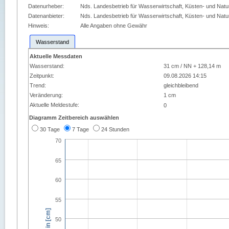
Datenurheber:
Nds. Landesbetrieb für Wasserwirtschaft, Küsten- und Nat
Datenanbieter:
Nds. Landesbetrieb für Wasserwirtschaft, Küsten- und Nat
Hinweis:
Alle Angaben ohne Gewähr
Wasserstand
Aktuelle Messdaten
Wasserstand:
31 cm / NN + 128,14 m
Zeitpunkt:
09.08.2026 14:15
Trend:
gleichbleibend
Veränderung:
1 cm
Aktuelle Meldestufe:
0
Diagramm Zeitbereich auswählen
30 Tage
7 Tage
24 Stunden
70
65
60
55
50