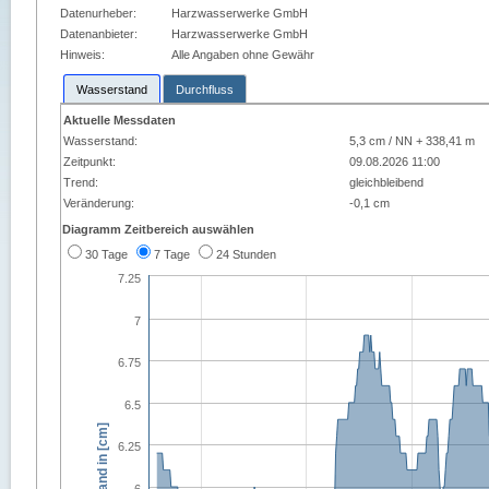
Datenurheber:
Harzwasserwerke GmbH
Datenanbieter:
Harzwasserwerke GmbH
Hinweis:
Alle Angaben ohne Gewähr
Wasserstand
Durchfluss
Aktuelle Messdaten
Wasserstand:
5,3 cm / NN + 338,41 m
Zeitpunkt:
09.08.2026 11:00
Trend:
gleichbleibend
Veränderung:
-0,1 cm
Diagramm Zeitbereich auswählen
30 Tage
7 Tage
24 Stunden
7.25
7
6.75
6.5
Wasserstand in [cm]
6.25