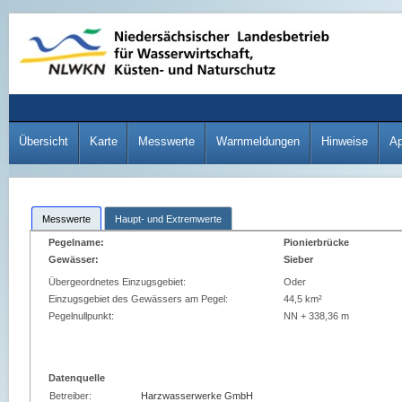
Übersicht
Karte
Messwerte
Warnmeldungen
Hinweise
A
Messwerte
Haupt- und Extremwerte
Pegelname:
Pionierbrücke
Gewässer:
Sieber
Übergeordnetes Einzugsgebiet:
Oder
Einzugsgebiet des Gewässers am Pegel:
44,5 km²
Pegelnullpunkt:
NN + 338,36 m
Datenquelle
Betreiber:
Harzwasserwerke GmbH