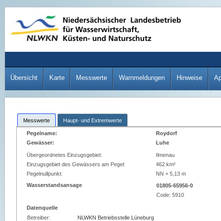
Übersicht
Karte
Messwerte
Warnmeldungen
Hinweise
A
Messwerte
Haupt- und Extremwerte
Pegelname:
Roydorf
Gewässer:
Luhe
Übergeordnetes Einzugsgebiet:
Ilmenau
Einzugsgebiet des Gewässers am Pegel:
462 km²
Pegelnullpunkt:
NN + 5,13 m
Wasserstandsansage
01805-65956-0
Code:
5910
Datenquelle
Betreiber:
NLWKN Betriebsstelle Lüneburg