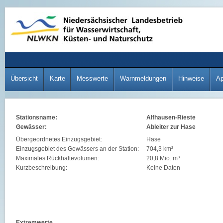
Übersicht
Karte
Messwerte
Warnmeldungen
Hinweise
A
Stationsname:
Alfhausen-Rieste
Gewässer:
Ableiter zur Hase
Übergeordnetes Einzugsgebiet:
Hase
Einzugsgebiet des Gewässers an der Station:
704,3 km²
Maximales Rückhaltevolumen:
20,8 Mio. m³
Kurzbeschreibung:
Keine Daten
Extremwerte