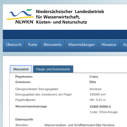
Übersicht
Karte
Messwerte
Warnmeldungen
Hinweise
A
Messwerte
Haupt- und Extremwerte
Pegelname:
Cranz
Gewässer:
Elbe
Übergeordnetes Einzugsgebiet:
Nordsee
Einzugsgebiet des Gewässers am Pegel:
140000 km²
Pegelnullpunkt:
NN -5,01 m
Wasserstandsansage
01805-65956-0
Code:
Ohne Ansage
Datenquelle
Betreiber:
Wasserstraßen- und Schifffahrtsamt Elbe-Nordsee