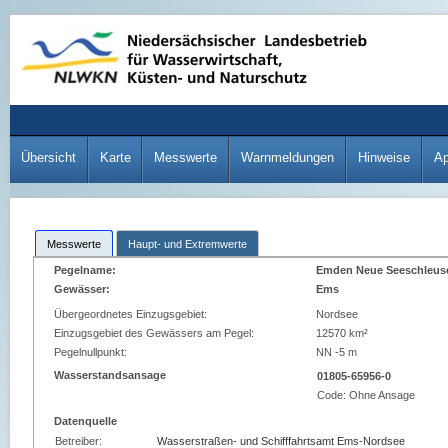
Übersicht
Karte
Messwerte
Warnmeldungen
Hinweise
A
Messwerte
Haupt- und Extremwerte
Pegelname:
Emden Neue Seeschleus
Gewässer:
Ems
Übergeordnetes Einzugsgebiet:
Nordsee
Einzugsgebiet des Gewässers am Pegel:
12570 km²
Pegelnullpunkt:
NN -5 m
Wasserstandsansage
01805-65956-0
Code:
Ohne Ansage
Datenquelle
Betreiber:
Wasserstraßen- und Schifffahrtsamt Ems-Nordsee