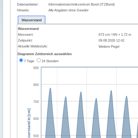
Datenanbieter:
Informationstechnikzentrum Bund (ITZBund)
Hinweis:
Alle Angaben ohne Gewähr
Wasserstand
Wasserstand
Messwert:
673 cm / NN + 1,72 m
Zeitpunkt:
09.08.2026 12:42
Aktuelle Meldestufe:
Weitere Pegel
Diagramm Zeitbereich auswählen
7 Tage
24 Stunden
900
800
700
Wasserstand in [cm]
600
500