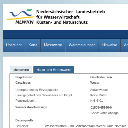
Übersicht
Karte
Messwerte
Warnmeldungen
Hinweise
A
Messwerte
Haupt- und Extremwerte
Pegelname:
Oslebshausen
Gewässer:
Weser
Übergeordnetes Einzugsgebiet:
Außenweser
Einzugsgebiet des Gewässers am Pegel:
Keine Daten
Pegelnullpunkt:
NN -5,01 m
Wasserstandsansage
01805-65956-0
Code:
Ohne Ansage
Datenquelle
Betreiber:
Wasserstraßen- und Schifffahrtsamt Weser-Jade-Nordsee