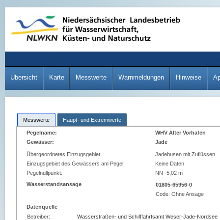
Übersicht
Karte
Messwerte
Warnmeldungen
Hinweise
A
Messwerte
Haupt- und Extremwerte
Pegelname:
WHV Alter Vorhafen
Gewässer:
Jade
Übergeordnetes Einzugsgebiet:
Jadebusen mit Zuflüssen
Einzugsgebiet des Gewässers am Pegel:
Keine Daten
Pegelnullpunkt:
NN -5,02 m
Wasserstandsansage
01805-65956-0
Code:
Ohne Ansage
Datenquelle
Betreiber:
Wasserstraßen- und Schifffahrtsamt Weser-Jade-Nordsee